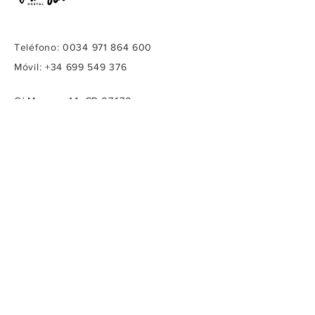
Teléfono:
0034 971 864 600
Móvil: +34 699 549 376
C/ Monges 14, CP 07470
pensionbellavista@gmail.com
Proyecto acogido al programa de incentivos
ligados al autoconsumo y almacenamiento,
con fuentes de energía renovable, así como a
la implantación de sistemas térmicos
renovables en el sector residencial en el