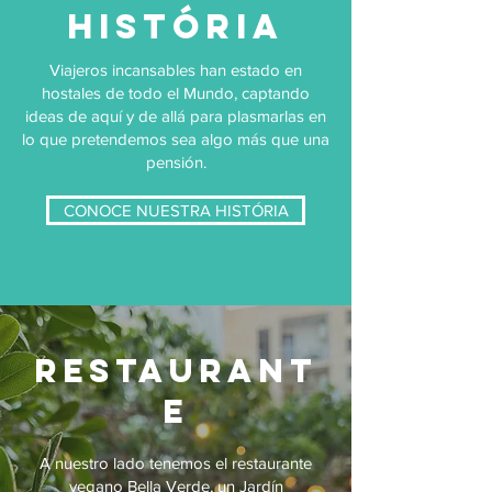
HISTÓRIA
Viajeros incansables han estado en
hostales de todo el Mundo, captando
ideas de aquí y de allá para plasmarlas en
lo que pretendemos sea algo más que una
pensión.
CONOCE NUESTRA HISTÓRIA
RESTAURANT
E
A nuestro lado tenemos el restaurante
vegano
Bella Verde
, un Jardín