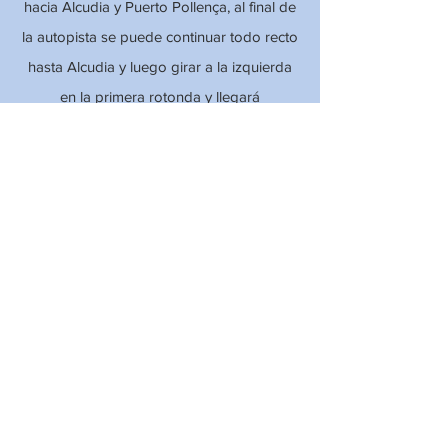
hacia Alcudia y Puerto Pollença, al final de
la autopista se puede continuar todo recto
hasta Alcudia y luego girar a la izquierda
en la primera rotonda y llegará
rapidamente a Puerto de Pollença
disfrutando de la belleza de su bahía.
Otra opción es salir de la autopista en el
desvio hacia Pollença y llegar ha este
bonito pueblo con su encanto especial y
luego puede elegir entre visitar el pueblo o
seguir hasta Puerto de Pollença donde
nos encontrarás en C/ MONGES 14.